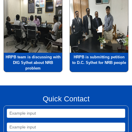
HRPB team is discussing with
HRPB is submitting petition
DIG Sylhet about NRB
to D.C. Sylhet for NRB people
problem
Quick Contact