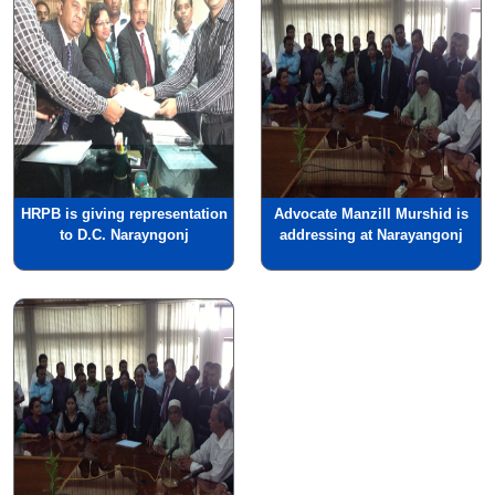
HRPB is giving representation
Advocate Manzill Murshid is
to D.C. Narayngonj
addressing at Narayangonj