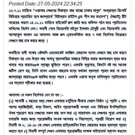
Posted Date: 27-05-2024 22:34:25
১৩.৭.১১ তারিখে “ওয়াসার লেগুনের বিষাক্ত মাছ খাচ্ছে ঢাকার মানুষ” সংক্রাক্ত রিপোর্ট
মিডিয়ায় প্রচারিত হলে জনস্বার্থে ’হিউম্যান রাইটস এন্ড পীস ফর বাংদেশ”( ঐজচই) রীট
দায়েরের করলে ১৪.১১.১১ তারিখে হাইকোর্ট রুল জারি করে কমিশন গঠন করে প্রতিবেদন
দাখিলের নির্দেশ দেন। শুনানী শেষে বিচারপতি মইনুল ইসলাম চৌধুরী এবং বিচারপতি মোঃ
আশরাফুল কামাল এর আদালত আজ রুল এ্যাবসলিউড করে ৭ দফা নির্দেশনা দিয়েছেন
লেগুনে মাছ চাষ করার জন্য ।
শুনানীতে বাদী পক্ষের কৌশুলি এডভোকেট মনজিল মোরসেদ বলেন লেগুনে মাছ চাষ করনে
বিষাক্ত হয় এবং উক্ত মাছ অসাধু ব্যাবসায়িরা বাজারে বিক্রি করায় জনসাধারন ক্রয় করে
খাবার পরে মারাতœক স্বাস্থ্য ঝুকিতে পরেন। এমনকি ক্যান্সার, কিডনি নষ্ট সহ অনেক
জটিল রোগ হয়, তিনি বলেন এরকম মাছচাষ বন্ধে যথাযথ ব্যবস্থা গ্রহন করা না হলে
জনস্বাস্থ্য মারাতœক হুমকির মধ্যে পরবে। এমনকি ওয়াসা কতৃক দাখিলকৃত প্রতিবেদনে
এর সত্যতা স্বীকার করা হয়েছে।
আদালত যে সকল নির্দেশনা দেন তা হল :-
(১) আগামী ২ বছরের মধ্য লেগুন এলাকার চর্তুদিকে সীমানা দেয়াল নির্মান ২) প্রতি ২ মাস
পরপর ম্যাজিষ্ট্রেট, মস্য বিভাগ, আইন প্রয়োগকারী সংস্থা এবং মিডিয়ার উপস্থিতিতে
ঔষধ প্রয়োগ করে লেগুনের সকল মাছ ধংস করা ৩) সায়দাবাদ এর লেগুনার পুরো এলাকায়
তদারকি করার জন্য প্রয়োজনীয় সংখক আনসার ও নিরাপত্তা, প্রহরী নিয়োগ করা ৪)
বিবাদী নং ৮, ১৪-১৮ কে লেগুন এলাকায় রাত্রিকালিন টহল জোরদার করার ব্যবস্থা গ্রহন
করতে হবে ৫) বিবাদী সম্পুর্ন লেগুন এলাকায় প্রয়োজনীয় সংক্ষক সাইনবোর্ড স্থাপন করবেন