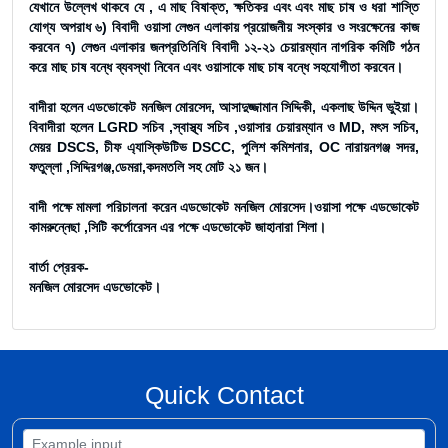
যেখানে উল্লেখ থাকবে যে , এ মাছ বিষাক্ত, ক্ষতিকর এবং এবং মাছ চাষ ও ধরা শাস্তি
যোগ্য অপরাধ ৬) বিবাদী ওয়াসা লেগুন এলাকায় প্রয়োজনীয় সংস্কার ও সংরক্ষেনের কাজ
করবেন ৭) লেগুন এলাকার জনপ্রতিনিধি বিবাদী ১২-২১ চেয়ারম্যান নাগরিক কমিটি গঠন
করে মাছ চাষ বন্ধে ব্যবস্থা নিবেন এবং ওয়াসাকে মাছ চাষ বন্ধে সহযোগীতা করবেন।
বাদীরা হলেন এডভোকেট মনজিল মোরসেদ, আসাদুজ্জামান সিদ্দিকী, একলাছ উদ্দিন ভুইয়া।
বিবাদীরা হলেন LGRD সচিব ,স্বাস্থ্য সচিব ,ওয়াসার চেয়ারম্যান ও MD, মৎস সচিব,
মেয়র DSCS, চীফ এ্যাস্কিউটিভ DSCC, পুলিশ কমিশনার, OC নারায়নগঞ্জ সদর,
ফতুল্লা ,সিদ্দিরগঞ্জ,ডেমরা,কদমতলি সহ মোট ২১ জন।
বাদী পক্ষে মামলা পরিচালনা করেন এডভোকেট মনজিল মোরসেদ।ওয়াসা পক্ষে এডভোকেট
কামরুন্নেছা ,সিটি কর্পোরেসন এর পক্ষে এডভোকেট জাহানারা শিলা।
বার্তা প্রেরক-
মনজিল মোরসেদ এডভোকেট।
Quick Contact