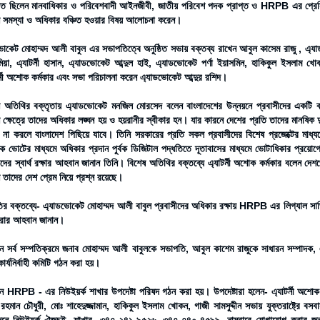
িত ছিলেন মানবাধিকার ও পরিবেশবাদী আইনজীবী, জাতীয় পরিবেশ পদক প্রাপ্ত ও HRPB এর প্রেসি
ন সমস্যা ও অধিকার বঞ্চিত হওয়ার বিষয় আলোচনা করেন।
োকেট মোহাম্মদ আলী বাবুল এর সভাপতিত্বে অনুষ্ঠিত সভায় বক্তব্য রাখেন আবুল কাসেম রাজু , এ্য
য়া, এ্যাটর্নী হাসান, এ্যাডভোকেট আব্দুল হাই, এ্যাডভোকেট পর্ণা ইয়াসমিন, হাকিকুল ইসলাম খ
্র্নী অশোক কর্মকার এবং সভা পরিচালনা করেন এ্যাডভোকেট আব্দুর রশিদ।
 অতিথির বক্তৃতায় এ্যাডভোকেট মনজিল মোরসেদ বলেন বাংলাদেশের উন্নয়নে প্রবাসীদের একটি বড় 
ন ক্ষেত্রে তাদের অধিকার লঙ্ঘন হয় ও হয়রানীর স্বীকার হন। যার কারনে দেশের প্রতি তাদের মানষিক দুর
 না করলে বাংলাদেশ পিছিয়ে যাবে। তিনি সরকারের প্রতি সকল প্রবাসীদের বিশেষ প্রজেক্টের মাধ্
ে ভোটের মাধ্যমে অধিকার প্রদান পুর্বক ডিজিটাল পদ্ধতিতে দূতাবাসের মাধ্যমে ভোটাধিকার প্রয়ো
ীদের স্বার্থ রক্ষার আহবান জানান তিনি। বিশেষ অতিথির বক্তব্যে এ্যাটর্নী অশোক কর্মকার বলেন দেশপ
ন তাদের দেশ প্রেম নিয়ে প্রশ্ন রয়েছে।
র বক্তব্যে- এ্যাডভোকেট মোহাম্মদ আলী বাবুল প্রবাসীদের অধিকার রক্ষায় HRPB এর লিগ্যাল সার্
রার আহবান জানান।
নে সর্ব সম্পতিক্রমে জনাব মোহাম্মদ আলী বাবুলকে সভাপতি, আবুল কাশেম রাজুকে সাধারন সম্পা
 কার্যনির্বাহী কমিটি গঠন করা হয়।
নে HRPB - এর নিউইয়র্ক শাখার উপদেষ্টা পরিষদ গঠন করা হয়। উপদেষ্টারা হলেন- এ্যাটর্নী অশোক ক
 রহমান চৌধুরী, মোঃ শাহেদুজ্জামান, হাকিকুল ইসলাম খোকন, গাজী সামসুদ্দীন সভায় যুক্তরাষ্ট্রে ব