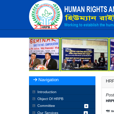
Navigation
HRPB 
Introduction
Post
Object Of HRPB
HRPB ন
Committee
গত ৩০
Our Services