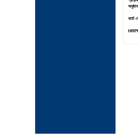
প্রয়ো
অনুষ্ঠ
বার্তা 
HRPB