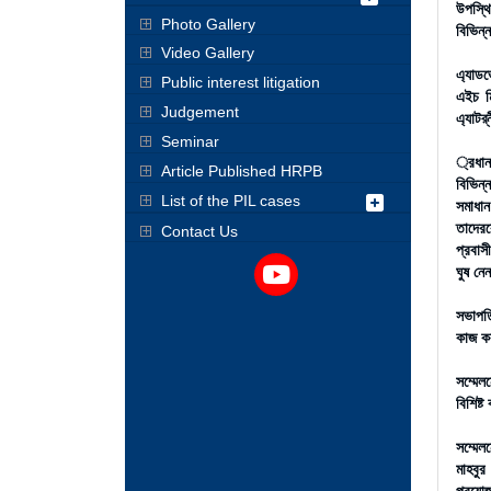
উপস্থ
Photo Gallery
বিভিন্
Video Gallery
এ্যাডভ
Public interest litigation
এইচ মি
Judgement
এ্যাটর
Seminar
্রধান
Article Published HRPB
বিভিন্
List of the PIL cases
সমাধান
তাদেরক
Contact Us
প্রবাস
ঘুষ নে
সভাপতি
কাজ ক
সম্মেল
বিশিষ্ট
সম্মেল
মাহবুর