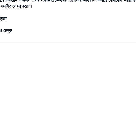
জনে নিউইয়র্ক ঐজচই- শাখার -৩৪৭-২৪১-৯৫২৬, ৩৪৭-৭৪০-৪৫৯৯, নাম্বারে যোগাযোগ করার জন
ান সমাপ্তি ঘোষনা করেন।
প্রেরক
 ডেস্ক