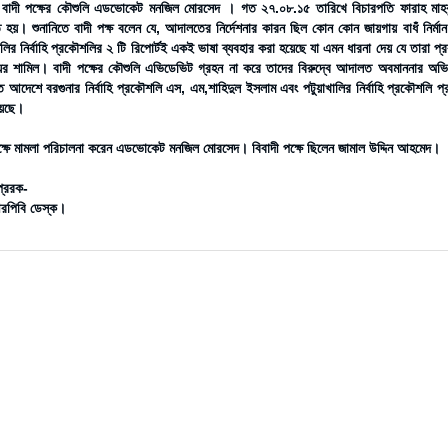
বাদী পক্ষের কৌশুলি এডভোকেট মনজিল মোরসেদ । গত ২৭.০৮.১৫ তারিখে বিচারপতি ফারাহ মাহব
িত হয়। শুনানিতে বাদী পক্ষ বলেন যে, আদালতের নির্দেশনার কারন ছিল কোন কোন জায়গায় বাধঁ নির্মান
ালির নির্বাহি প্রকৌশলির ২ টি রিপোর্টই একই ভাষা ব্যবহার করা হয়েছে যা এমন ধারনা দেয় যে তারা 
যের শামিল। বাদী পক্ষের কৌশুলি এভিডেভিট গ্রহন না করে তাদের বিরুদ্বে আদালত অবমানন
আদেশে বরগুনার নির্বাহি প্রকৌশলি এস, এম,শাহিদুল ইসলাম এবং পটুয়াখালির নির্বাহি প্রকৌশলি প্
য়েছে।
ক্ষে মামলা পরিচালনা করেন এডভোকেট মনজিল মোরসেদ। বিবাদী পক্ষে ছিলেন জামাল উদ্দিন আহমেদ।
প্রেরক-
পিবি ডেস্ক।