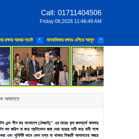
Call: 01711404506
Friday 08,2026 11:46:49 AM
ষায় আমরা সচেষ্ট
মানবাধিকার রক্ষায় এগিয়ে আসুন
মানবাধিকার ও শান্তি প্রত
*
*
লিকে আদালতে
ন রাইটস এন্ড পীস ফর বাংলাদেশ (ঐজচই)’’ এর দায়ের কৃত জনস্বার্থ মামলায়
েশ মত জরিপ না করে প্রতিবেদন জমা দেয়া হয়েছে দাবী করে বাদী পক্ষে
রা এবং সুনির্দিষ্ট ভাবে কোন তথ্য না থাকার বিষয়টি আদালতের নজরে