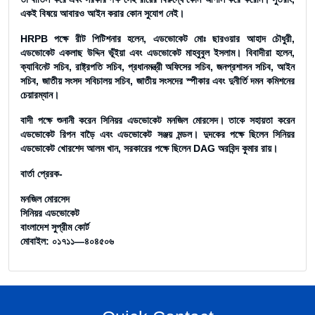
একই বিষয়ে আবারও আইন করার কোন সুযোগ নেই।
HRPB পক্ষে রীট পিটিশনার হলেন, এডভোকেট মোঃ ছারওয়ার আহাদ চৌধুরী,
এডভোকেট একলাছ উদ্দিন ভূঁইয়া এবং এডভোকেট মাহবুবুল ইসলাম। বিবাদীরা হলেন,
ক্যাবিনেট সচিব, রাষ্ট্রপতি সচিব, প্রধানমন্ত্রী অফিসের সচিব, জনপ্রশাসন সচিব, আইন
সচিব, জাতীয় সংসদ সবিচালয় সচিব, জাতীয় সংসদের স্পীকার এবং দুনীর্তি দমন কমিশনের
চেয়ারম্যান।
বাদী পক্ষে শুনানী করেন সিনিয়র এডভোকেট মনজিল মোরসেদ। তাকে সহায়তা করেন
এডভোকেট রিপন বাড়ৈ এবং এডভোকেট সঞ্জয় মন্ডল। দুদকের পক্ষে ছিলেন সিনিয়র
এডভোকেট খোরশেদ আলম খান, সরকারের পক্ষে ছিলেন DAG অরবিন্দ কুমার রায়।
বার্তা প্রেরক-
মনজিল মোরসেদ
সিনিয়র এডভোকেট
বাংলাদেশ সুপ্রীম কোর্ট
মোবাইল: ০১৭১১—৪০৪৫০৬