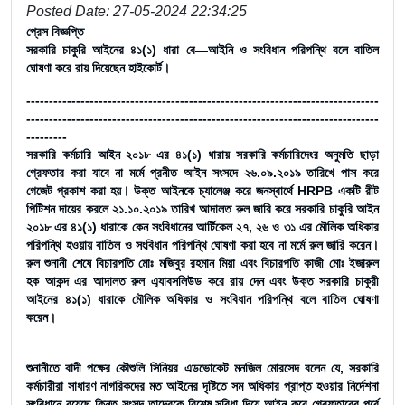
Posted Date: 27-05-2024 22:34:25
প্রেস বিজ্ঞপ্তি
সরকারি চাকুরি আইনের ৪১(১) ধারা বে—আইনি ও সংবিধান পরিপন্থি বলে বাতিল
ঘোষণা করে রায় দিয়েছেন হাইকোর্ট।
------------------------------------------------------------------------------
------------------------------------------------------------------------------
---------
সরকারি কর্মচারি আইন ২০১৮ এর ৪১(১) ধারায় সরকারি কর্মচারিদেংর অনুমতি ছাড়া
গ্রেফতার করা যাবে না মর্মে প্রনীত আইন সংসদে ২৬.০৯.২০১৯ তারিখে পাস করে
গেজেট প্রকাশ করা হয়। উক্ত আইনকে চ্যালেঞ্জ করে জনস্বার্থে HRPB একটি রীট
পিটিশন দায়ের করলে ২১.১০.২০১৯ তারিখ আদালত রুল জারি করে সরকারি চাকুরি আইন
২০১৮ এর ৪১(১) ধারাকে কেন সংবিধানের আর্টিকেল ২৭, ২৬ ও ৩১ এর মৌলিক অধিকার
পরিপন্থি হওয়ায় বাতিল ও সংবিধান পরিপন্থি ঘোষণা করা হবে না মর্মে রুল জারি করেন।
রুল শুনানী শেষে বিচারপতি মোঃ মজিবুর রহমান মিয়া এবং বিচারপতি কাজী মোঃ ইজারুল
হক আকন্দ এর আদালত রুল এ্যাবসলিউড করে রায় দেন এবং উক্ত সরকারি চাকুরী
আইনের ৪১(১) ধারাকে মৌলিক অধিকার ও সংবিধান পরিপন্থি বলে বাতিল ঘোষণা
করেন।
শুনানীতে বাদী পক্ষের কৌশুলি সিনিয়র এডভোকেট মনজিল মোরসেদ বলেন যে, সরকারি
কর্মচারীরা সাধারণ নাগরিকদের মত আইনের দৃষ্টিতে সম অধিকার প্রাপ্ত হওয়ার নির্দেশনা
সংবিধানে রয়েছে কিন্তু সংসদ তাদেরকে বিশেষ সুবিধা দিয়ে আইন করে গ্রেফতারের পূর্বে