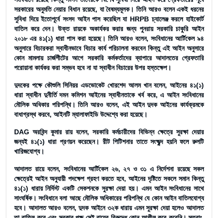
সরকারের অনুমতি নেয়ার বিধান রয়েছে, যা বৈষম্যমূলক। তিনি আরও বলেন একই ধরনের
সুবিধা দিয়ে ইতোপূর্বে সংসদ আইন পাস করেছিল যা HRPB চ্যালেঞ্জ করলে হাইকোর্ট
বাতিল করে দেন। উক্ত রায়কে অকার্যকর করার জন্য পুনরায় সরকারি চাকুরি আইন
২০১৮ এর ৪১(১) ধারা পাস করা হয়েছে। তিনি আরও বলেন, সংবিধানের আর্টিকেল ৯৪
অনুসারে বিচারকরা স্বাধীনভাবে বিচার কার্য পরিচালনা করবেন কিন্তু এই আইন অনুসারে
কোন মামলায় চার্জশীটের আগে সরকারি কর্মকর্তাদের ব্যাপারে আদালতের গ্রেফতারি
পরোয়ানা কার্যকর করা সম্ভব হবে না যা স্বাধীন বিচারের উপর হস্তক্ষেপ।
দুদকের পক্ষে কৌশুলি সিনিয়র এডভোকেট খোরশেদ আলম খান বলেন, আইনের ৪১(১)
ধারা স্বাধীন দুনীর্তি দমন কমিশন আইনের স্বাধীনতাকে খর্ব করে, এ আইন সংবিধানের
মৌলিক অধিকার পরিপন্থি। তিনি আরও বলেন, এই আইন দুদক আইনের কার্যক্রমকে
বাধাগ্রস্থ করবে, আইনটি ম্যালাফাইডি উদ্দেশ্যে করা হয়েছে।
DAG অরবিন্দ কুমার রায় বলেন, সরকারি কর্মচারীদের বিভিন্ন ক্ষেত্রে সুরক্ষা দেয়ার
জন্যই ৪১(১) ধারা প্রণয়ন করেছেন। রীট পিটিশনার তাতে সংক্ষুব্দ হয়নি ফলে রুলটি
খারিজযোগ্য।
আদালত রায়ে বলেন, সংবিধানের আর্টিকেল ২৬, ২৭ ও ৩১ এ নির্দেশনা রয়েছে সকল
ক্ষেত্রেই আইন অনুযায়ী পদক্ষেপ গ্রহণ করতে হবে, আইনের দৃষ্টিতে সকলে সমান কিন্তু
৪১(১) ধারায় নির্দিস্ট একটি সেকশনকে সুরক্ষা দেয়া হয়। এমন আইন সংবিধানের সাথে
সাংঘর্ষিক। সংবিধানে বলা আছে মৌলিক অধিকারের পরিপন্থি যে কোন আইন বাতিলযোগ্য
হবে। আদালত আরও বলেন, দুদক আইনে ৩২ক ধারায় এমন সুরক্ষা দেয়া হলেও আদালত
তা বাতিল করে এবং সরকার পক্ষ সেই রায়ের বিরুদ্ধে কোন আপীল করে করেনি। সুতরাং,