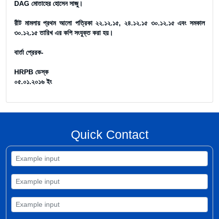
DAG মোতাহের হোসেন সাজু।
রীট মামলায় প্রথম আলো পত্রিকা ২২.১২.১৫, ২৪.১২.১৫ ৩০.১২.১৫ এবং সমকাল
৩০.১২.১৫ তারিখ এর কপি সংযুক্ত করা হয়।
বার্তা প্রেরক-
HRPB ডেস্ক
০৫.০১.২০১৬ ইং
Quick Contact