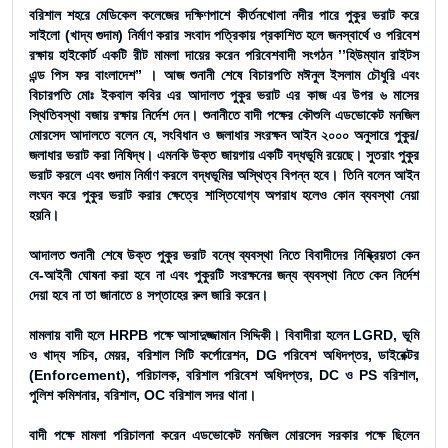
বরিশাল শহরে মেডিকেল কলেজের দক্ষিণপাশে কীর্তনখোলা নদীর পারে পুকুর ভরাট করে
সাইলো (খাদ্য গুদাম) নির্মাণ করার সংবাদ পত্রিকায় প্রকাশিত হলে জনস্বার্থে ও পরিবেশ
রক্ষায় হাইকোর্ট একটি রীট মামলা দায়ের করেন পরিবেশবাদী সংগঠন ’’হিউম্যান রাইটস
এন্ড পিস ফর বাংলাদেশ” । আজ শুনানী শেষে বিচারপতি মঈনুল ইসলাম চৌধুরি এবং
বিচারপতি মোঃ ইকবাল কবির এর আদালত পুকুর ভরাট এর কাজ এর উপর ৬ মাসের
স্থিতিবস্থা বজায় রক্ষায় নির্দেশ দেন। শুনানীতে বাদী পক্ষের কৌশুলি এডভোকেট মনজিল
মোরসেদ আদালতে বলেন যে, সংবিধান ও জলাধার সংরক্ষন আইন ২০০০ অনুসারে পুকুর/
জলাধার ভরাট করা নিষিদ্ধ। এমনকি উক্ত জায়গায় একটি বদ্ধভূমি রয়েছে। সুতরাং পুকুর
ভরাট করলে এবং গুদাম নির্মাণ করলে বদ্ধভূমির অস্থিত্ব বিপন্ন হবে। তিনি বলেন আইন
লংঘন করে পুকুর ভরাট করার ক্ষেত্রে শাস্তিযোগ্য অপরাধ হলেও কোন ব্যবস্থা নেয়া
হয়নি।
আদালত শুনানী শেষে উক্ত পুকুর ভরাট বন্ধে ব্যবস্থা নিতে বিবাদীদের নিষ্ক্রিয়তা কেন
বে-আইনী ঘোষনা করা হবে না এবং পুকুরটি সংরক্ষনের জন্য ব্যবস্থা নিতে কেন নির্দেশ
দেয়া হবে না তা জানাতে ৪ সপ্তাহের রুল জারি করেন।
মামলায় বাদী হলে HRPB পক্ষে আসাদুজ্জামান সিদ্দিকী। বিবাদীরা হলেন LGRD, ভূমি
ও খাদ্য সচিব, মেয়র, বরিশাল সিটি কর্পোরেশন, DG পরিবেশ অধিদপ্তর, ডাইরেক্টর
(Enforcement), পরিচালক, বরিশাল পরিবেশ অধিদপ্তর, DC ও PS বরিশাল,
পুলিশ কমিশনার, বরিশাল, OC বরিশাল সদর থানা।
বাদী পক্ষে মামলা পরিচালনা করেন এডভোকেট মনজিল মোরসেদ সরকার পক্ষে ছিলেন