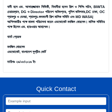
বাদী হলে এড. আসাদুজ্জামান সিদ্দিকী, বিবাদীরা হলেন শিল্প ও শিপিং সচিব, BIWTA
চেয়ারম্যান, DG ও Director পরিবেশ অধিদপ্তর, পুলিশ কমিশনার,DC ঢাকা, OC
শ্যামপুর ও ডেমরা, শ্যামপুর-কদমতলী শিল্প মালিক সমিতি এবং MD WASA|
আপিলকারীর পক্ষে মামলা পরিচালনা করেন এডভোকেট মনজিল মোরসেদ। মালিক সমিতির
পক্ষে ছিলেন এড. ছারওয়ার আহাম্মেদ।
বার্তা প্রেরক
মনজিল মোরসেদ
এডভোকেট, বাংলাদেশ সুপ্রীম কোর্ট
তারিখঃ ২৯/০৮/২০১৬ ইং
Quick Contact