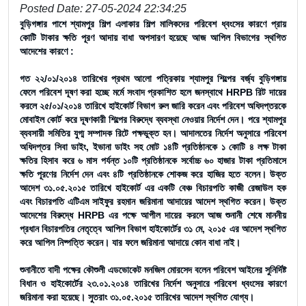
Posted Date: 27-05-2024 22:34:25
বুড়িগঙ্গার পাশে শ্যামপুর শিল্প এলাকার শিল্প মালিকদের পরিবেশ ধ্বংসের কারণে প্রায়
কোটি টাকার ক্ষতি পূরণ আদায় বাধা অপসারণ হয়েছে আজ আপিল বিভাগের স্থগিত
আদেশের কারণে :
গত ২২/০১/২০১৪ তারিখের প্রথম আলো পত্রিকায় শ্যামপুর শিল্পের বর্জ্য বুড়িগঙ্গায়
ফেলে পরিবেশ দূষণ করা হচ্ছে মর্মে সংবাদ প্রকাশিত হলে জনস্বাথে HRPB রিট দায়ের
করলে ২৫/০১/২০১৪ তারিখে হাইকোর্ট বিভাগ রুল জারি করেন এবং পরিবেশ অধিদপ্তরকে
মোবাইল কোর্ট করে দূষণকারী শিল্পের বিরুদ্ধে ব্যবস্থা নেওয়ার নির্দেশ দেন। পরে শ্যামপুর
ব্যবসায়ী সমিতির যুগ্ম সম্পাদক রিটে পক্ষভুক্ত হন। আদালতের নির্দেশ অনুসারে পরিবেশ
অধিদপ্তর সিবা ডাইং, ইভানা ডাইং সহ মোট ১৪টি প্রতিষ্ঠানকে ১ কোটি ৪ লক্ষ টাকা
ক্ষতির হিসাব করে ৬ মাস পর্যন্ত ১০টি প্রতিষ্ঠানকে সর্বোচ্চ ৬০ হাজার টাকা প্রতিমাসে
ক্ষতি পূরণের নির্দেশ দেন এবং ৪টি প্রতিষ্ঠানকে শোকজ করে হাজির হতে বলেন। উক্ত
আদেশ ৩১.০৫.২০১৫ তারিখে হাইকোর্ট এর একটি বেঞ্চ বিচারপতি কাজী রেজাউল হক
এবং বিচারপতি এটিএম সাইফুর রহমান জরিমানা আদায়ের আদেশ স্থগিত করেন। উক্ত
আদেশের বিরুদ্ধে HRPB এর পক্ষে আপীল দায়ের করলে আজ শুনানী শেষে মাননীয়
প্রধান বিচারপতির নেতৃত্বে আপিল বিভাগ হাইকোর্টের ৩১ মে, ২০১৫ এর আদেশ স্থগিত
করে আপিল নিষ্পত্তি করেন। যার ফলে জরিমানা আদায়ে কোন বাধা নাই।
শুনানীতে বাদী পক্ষের কৌশুলী এডভোকেট মনজিল মোরসেদ বলেন পরিবেশ আইনের সুনির্দিষ্ট
বিধান ও হাইকোর্টের ২৩.০১.২০১৪ তারিখের নির্দেশ অনুসারে পরিবেশ ধ্বংসের কারণে
জরিমানা করা হয়েছে। সুতরাং ৩১.০৫.২০১৫ তারিখের আদেশ স্থগিত যোগ্য।