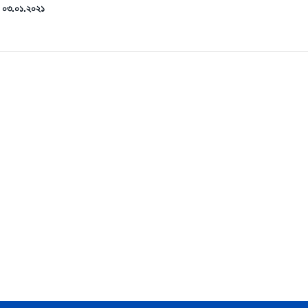
ঃ ০৩.০১.২০২১