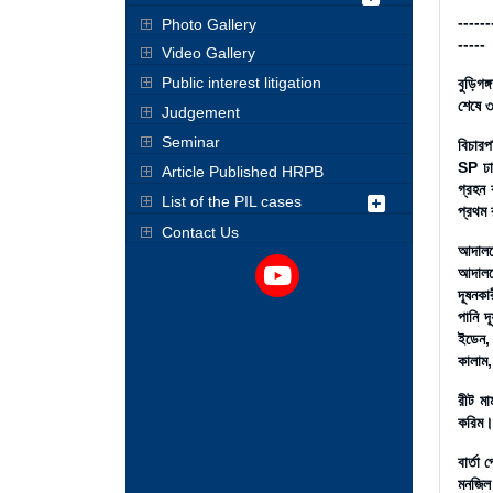
------
Photo Gallery
-----
Video Gallery
Public interest litigation
বুড়িগ
শেষে ৩
Judgement
Seminar
বিচারপ
SP ঢাক
Article Published HRPB
গ্রহন 
List of the PIL cases
প্রথম 
Contact Us
আদালত
আদালত
দূষনকা
পানি দ
ইডেন, 
কালাম,
রীট ম
করিম।
বার্তা 
মনজিল