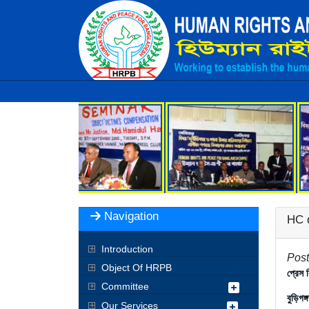
Navigation
HC d
Introduction
Post
Object Of HRPB
প্রেস ব
Committee
বুড়িগঙ
Our Services