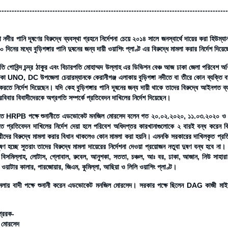
------------------------------------------------------------------------------------------
ঙ্গা নদীর পানি দূষণের বিরুদ্ধে ব্যবস্থা গ্রহনে নির্দেশনা চেয়ে ২০১৪ সালে জনস্বার্থে দায়ের করা 
০ দিনের মধ্যে বুড়িগঙ্গার পানি দুষনের জন্য দায়ী ওয়াশিং প্লাণ্ট এর বিরুদ্ধে মামলা করার নির্দেশ দি
তি গোবিন্দ চন্দ্র ঠাকুর এবং বিচারপতি মোহাম্মদ উল্লাহ এর ডিভিশন বেঞ্চ আজ ঢাকা জেলা পরিবে
া UNO, DC উপজেলা চেয়ারম্যানকে কেরানীগঞ্জ এলাকায় বুড়িগঙ্গা নদীতে বা তীরে কোন ব্যক্তি বা 
করতে নির্দেশ দিয়েছেন। যদি কেহ বুড়িগঙ্গার পানি দূষনের জন্য দায়ী থাকে তাদের বিরুদ্ধে আইনগত 
রবিবার বিবাদীদেরকে অগ্রগতি সম্পর্কে প্রতিবেদন দাখিলের নির্দেশ দিয়েছেন।
ে HRPB পক্ষে শুনানীতে এডভোকেট মনজিল মোরসেদ বলেন গত ২০.০২.২০২০, ১১.০৩.২০২০ ও ১৪.০
ে প্রতিবেদন দাখিলের নির্দেশ দেয়া হলে পরিবেশ অধিদপ্তর কারখানাগুলোকে ২ বারই বন্ধ করেন
রীদের বিরুদ্ধে মামলা করার বিধান থাকলেও কোন মামলা করা হয়নি। এমনকি সরকারের দাখিলকৃত প্রতিবেদ
ূষণ হচ্ছে সুতরাং তাদের বিরুদ্ধে মামলা দায়েরের নির্দেশনা দেওয়া প্রয়োজন নতুবা দুষণ বন্ধ হবে না
বিসমিল্লাহ, লোটাস, গ্লোবাল, রুবেল, আনুশকা, সততা, চঞ্চল, আঃ বর, ঢাকা, আজান, নিউ সাহারা,
 ওয়াটার কালার, পারজোয়ার, জিএম, কুমিল্লা, আছিয়া ও লিলি ওয়াশিং প্লাণ্ট।
ামলায় বাদী পক্ষে শুনানী করেন এডভোকেট মনজিল মোরসেদ। সরকার পক্ষে ছিলেন DAG কাজী মাই
প্রেরক-
 মোরসেদ