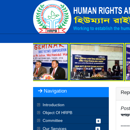
Navigation
Rep
Introduction
Post
Object Of HRPB
অ
পহরন
Committee
------
Our Services