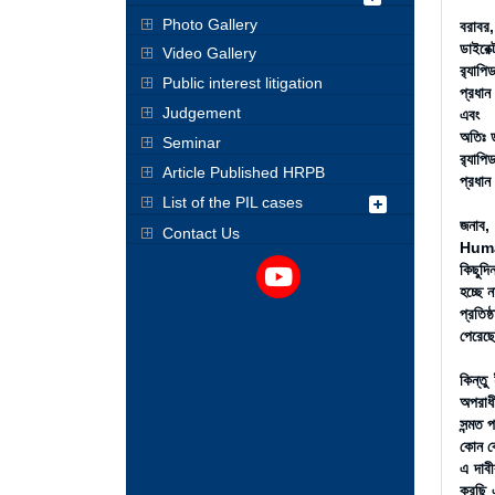
Photo Gallery
বরাবর,
ডাইরেক
Video Gallery
র‌্যাপি
Public interest litigation
প্রধান
Judgement
এবং
অতিঃ ড
Seminar
র‌্যাপি
Article Published HRPB
প্রধান
List of the PIL cases
জনাব,
Contact Us
Human
কিছুদি
হচ্ছে 
প্রতিষ
পেরেছে
কিন্তু
অপরাধী
সন্মত 
কোন কো
এ দাবী
করছি এ