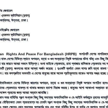
্টর জেনারেল
ড এ্যকসন ব্যটালিয়ান (র‌্যাব)
 কার্য্যালয়, উত্তরা, ঢাকা।
াইরেক্টর জেনারেল
ড এ্যকসন ব্যটালিয়ান (র‌্যাব)
 কার্য্যালয়, উত্তরা, ঢাকা।
 Rights And Peace For Bangladesh (HRPB) সংগঠনটি দেশের নাগরিকদের সাংবিধ
ন যাবৎ দেশের বিভিন্ন স্থানে অপহরন, হত্যা ও গুম সংক্রান্ত নিকৃষ্ট অপরাধের ঘটনা ঘটছ্ এবং কিছ
না যার কারনে আমরা সকলে উদ্বিগ্ন। বংলা ভাইকে গ্রেফতার, রানা প্লাজার মালিককে গ্রেফতার 
্ঠানটি (র‌্যাব) জনগনের মাঝে আস্থা অর্জন করেছে । দুএকটি ব্যর্থতা যেমন সাগর রুনি হত্যা মাম
ন। যার ফলশ্রুতিত ঘনবসতি এ দেশের মানুষের মাঝে অনেক প্রতিকুলতার মাঝেও আশার সঞ্চ্র হয়েছ।
 ইদানিংকালে দেশের বিভিন্ন জায়গায় অপহরন, হত্যা ও গুম সংক্রান্ত নিকৃষ্ট অপরাধ সংগঠিত হলেও র
দের গ্রেফতারে সাফল্য না থাকায় জনমনে হতাশা বিরাজ করছে। মানুষের আশা আকাংখা অব্যাহত রাখত
পদক্ষেপ গ্রহনের জন্য আমরা অহ্বান জানাচ্ছি।
ন সময় বাহিনির স্বল্প সংখ্যক কিছু কিছু সদস্যের অসাংবিধানিক ও বে-আইনি কর্মকান্ডে র‌্যবের ভাবমুর্ত
র যৌক্তিকতা যেমন গ্রহনযোগ্য নয় তেমনি স্বল্প সংখ্যক কিছু কিছু সদস্যের অসাংবিধানিক ও বে-আইনি 
 সকল ক্ষেত্রে কোন সদস্যের অপকর্মের দায় যেন পুরো বহিনীর উপর না বর্তায় সে ব্যপারে সতর্ক দৃষ