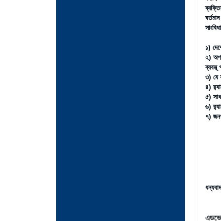
ব্যক্ত
বর্তমা
সাংবিধ
১) দেশ
২) অপহ
ব্যবস্
৩) যে 
৪) র‌্
৫) সাধ
৬) র‌্
৭) জনগ
ধন্য
বাদ
এড