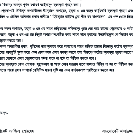
ির বিরুদ্ধে তদন্ত পুর্বক যথাযথ আইনানুগ ব্যবস্থা গ্রহন করা।
ন প্রেক্ষাপটে বিভিন্ন অপরাধীদের উদ্যোগে অপহরন, হত্যা ও গুম বন্ধে কার্য্যকরি ব্যবস্থা গ্রহণ
ানিক ও মৌলিক অধিকার রক্ষার দাবীতে ’’হিউম্যান রাইটস এন্ড পীস ফর বাংলাদেশ’’ এর পক্ষ থেকে নিম্ন
ের সকল অপহরন, হত্যা ও গুম এর সাথে জড়িতদের অবিলম্বে খুজে বের করে তাদের গ্রেফতার ও আইনা
রন, হত্যা ও গুম এর মত নিকৃষ্ট অপরাধ সংগঠিত হবার সাথে সাথে র‌্যাবের ইনটেলিজেন্স কে নিয়োগ কর
থ্ গ্রহন করতে হবে।
সকল অপরাধীরা র‌্যাব, পুলিশের নাম ব্যবহার করে অপরাধের সাথে জড়িত তাদের বিরুদ্ধে কঠোর ব্যবস্
যাবের ভাবমুর্তি ক্ষুন্ন করে এমন কোন কাজ কোন সদস্য করলে তার বিরুদ্ধে কঠোর ব্যবস্থা গ্রহন করতে
ারন পোষাকে কোন গ্রেফতারের ঘটনা যাতে না ঘটে তা নিশ্চিত করতে হবে।
যাবের ব্যবহ্রত কোন পোষাক, হ্যান্ডকাপ বা অন্য কোন সরঞ্জাম যাতে বাজারে বিক্রি না হয় তা নিশ্চিত 
নের মাঝে র‌্যাব সম্পর্কে নেগিটিভ ধারনা সৃষ্টি হয় এমন কার্য্যকলাপ প্রতিরোধ করতে হবে
ান্তে-
ভোকেট মনজিল মোরসেদ এডভোকেট আসাদুজ্জা