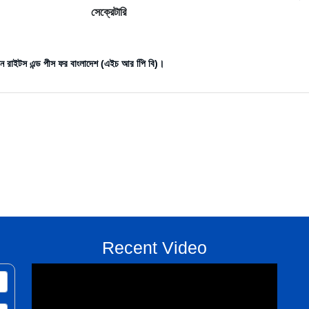
েক্রেটারি
ান রাইটস এন্ড পীস ফর বাংলাদেশ (এইচ আর পিি বি)।
Recent Video