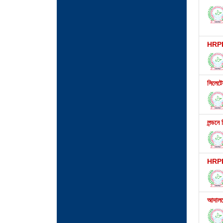
HRPB
সিলেটে
লন্ডনে
HRPB ন
আদালতে