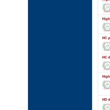
High
HC p
HC d
High
HD d