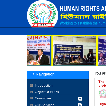
You a
Navigation
The 
Introduction
prot
Object Of HRPB
Committee
High
Our Services