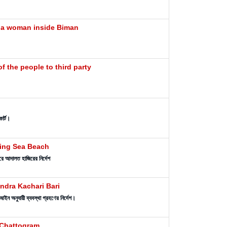
f a woman inside Biman
f the people to third party
োর্ট।
ding Sea Beach
রে আদালত হাজিরের নির্দেশ
ndra Kachari Bari
ে আইন অনুযায়ী ব্যবস্থা গ্রহণের নির্দেশ।
a Chattogram