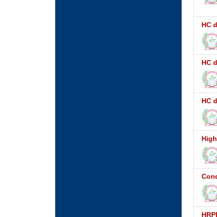
HC d
HC d
HC d
High
Cond
HRPB