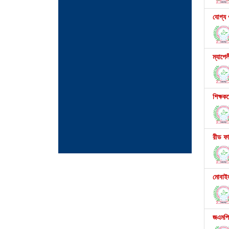
যোগ্য 
ম্যাপে
শিক্ষক
রীড ফা
মোবাইল
জএমপি 