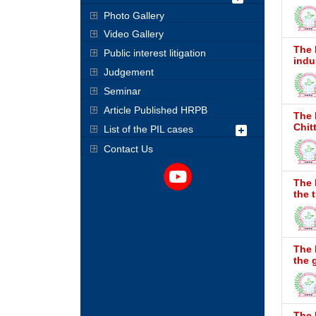
Photo Gallery
Video Gallery
The 
Public interest litigation
indu
Judgement
Seminar
Article Published HRPB
The 
Chit
List of the PIL cases
Contact Us
The 
the 
The 
the 
The 