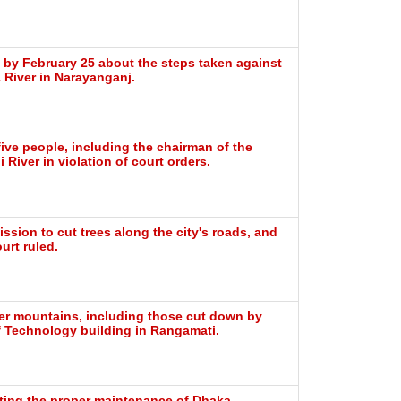
by February 25 about the steps taken against
a River in Narayanganj.
five people, including the chairman of the
 River in violation of court orders.
ion to cut trees along the city's roads, and
urt ruled.
her mountains, including those cut down by
of Technology building in Rangamati.
cting the proper maintenance of Dhaka