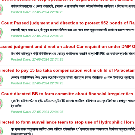
পার্বত্য চট্রগ্রামের ৩ জেলা খাগরাছড়ি, বান্দরবন ও রাংগামাটির সকল অবৈধ ইটভাটার কার্যক্রম ৭ দিনের মধ্যে বন্
Posted Date: 27-05-2024 22:34:25
 Court Passed judgment and direction to protect 952 ponds of Raj
রাজশাহী শহরে থাকা ৯৫২ টি পুকুর সংরক্ষণ নিশ্চিত করা এবং আর যাতে পুকুর দখল/মাটি ভরাট না করতে পারে তা ন
Posted Date: 27-05-2024 22:34:25
assed judgment and direction about Car requisition under DMP 
ডিএমপি অডিন্যান্সে গাড়ী রিকিউজিসন এর ক্ষেত্রে নাগরিকদের হয়রানি বন্ধে HRPB এর করা জনস্বার্থের মামলায় 
Posted Date: 27-05-2024 22:34:25
irected to pay 15 lac taka compensation victim child of Paraceta
ভেজাল প্যারাসিটামল ঔষধ সেবন করে শিশু মৃত্যুর ঘটনায় প্রত্যেক শিশুর পরিবারকে ১৫ লক্ষ টাকা করে প্রদানের
Posted Date: 27-05-2024 22:34:25
 Court directed BB to form committe about financial irregalerities
ব্যাংকিং কমিশন গঠন ও ২% ডাউন পেমেন্টের রীট মামলার শুনানীতে কমিশনের তদন্তের টার্ম অব রেফারেন্স 
ইং তারিখ
Posted Date: 27-05-2024 22:34:25
irected to form surveillance team to stop use of Hydrophilic Horn
শব্দ দূষন বন্ধে অনুমোদন ব্যতীত কোন গাড়িতে হাইড্রলিক হর্ণ ব্যবহার বন্ধে আদালতের নির্দেশনা অনুসারে সা
নির্দেশ হাইকোর্টের।