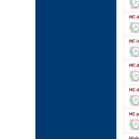
HC d
HC i
HC d
HC d
HC p
High