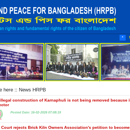
মানবাধিকার রক্
*
re here :: News HRPB
illegal construction of Karnaphuli is not being removed because it
ector
Posted Date: 16-02-2026 07:08:19
 Court rejects Brick Kiln Owners Association's petition to become a