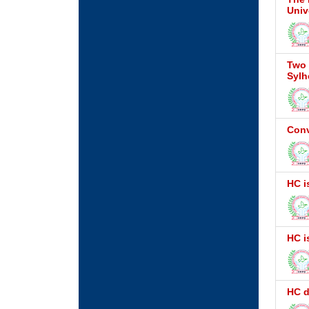
Univ
Two 
Sylh
Conv
HC i
HC i
HC d