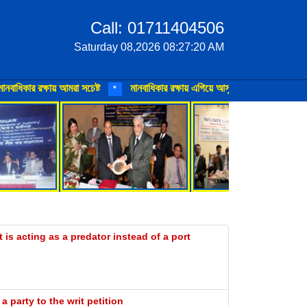
Call: 01711404506
Saturday 08,2026 08:27:20 AM
ষায় আমরা সচেষ্ট
মানবাধিকার রক্ষায় এগিয়ে আসুন
মানবাধিকার ও শান্তি প্রত
*
*
 is acting as a predator instead of a port
 party to the writ petition