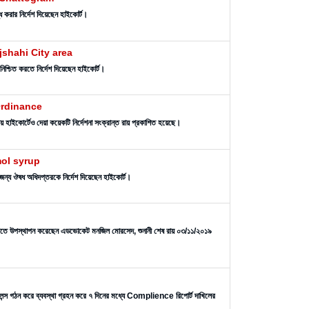
ধ করার নির্দেশ দিয়েছেন হাইকোর্ট।
shahi City area
িশ্চিত করতে নির্দেশ দিয়েছেন হাইকোর্ট।
Ordinance
হাইকোর্টেও দেয়া কয়েকটি নির্দেশনা সংক্রান্ত রায় প্রকাশিত হয়েছে।
mol syrup
 জন্য ঔষধ অধিদপ্তরকে নির্দেশ দিয়েছেন হাইকোর্ট।
আদালতে উপস্থাপন করেছেন এডভোকেট মনজিল মোরসেদ, শুনানী শেষ রায় ০৩/১১/২০১৯
র্ভিলেন্স গঠন করে ব্যবস্থা গ্রহন করে ৭ দিনের মধ্যে Complience রিপোর্ট দাখিলের