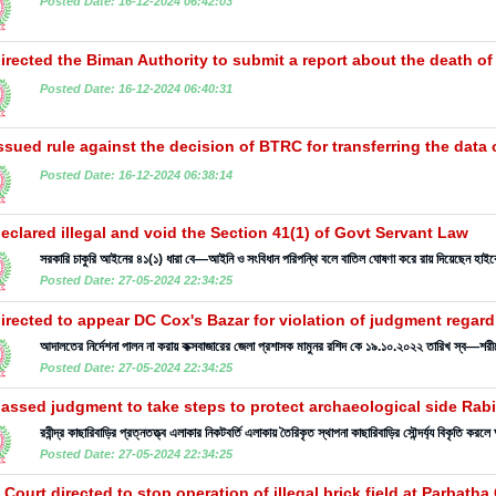
Posted Date: 16-12-2024 06:42:03
irected the Biman Authority to submit a report about the death o
Posted Date: 16-12-2024 06:40:31
ssued rule against the decision of BTRC for transferring the data o
Posted Date: 16-12-2024 06:38:14
eclared illegal and void the Section 41(1) of Govt Servant Law
সরকারি চাকুরি আইনের ৪১(১) ধারা বে—আইনি ও সংবিধান পরিপন্থি বলে বাতিল ঘোষণা করে রায় দিয়েছেন হাইক
Posted Date: 27-05-2024 22:34:25
irected to appear DC Cox's Bazar for violation of judgment regar
আদালতের নির্দেশনা পালন না করায় কক্সবাজারের জেলা প্রশাসক মামুনর রশিদ কে ১৯.১০.২০২২ তারিখ স্ব—শরী
Posted Date: 27-05-2024 22:34:25
assed judgment to take steps to protect archaeological side Rabi
রবীন্দ্র কাছারিবাড়ির প্রত্নতত্ত্ব এলাকার নিকটবর্তি এলাকায় তৈরিকৃত স্থাপনা কাছারিবাড়ির সৌন্দর্য্য বিকৃতি করল
Posted Date: 27-05-2024 22:34:25
 Court directed to stop operation of illegal brick field at Parbath