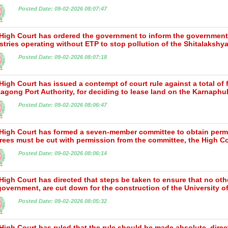
Posted Date: 09-02-2026 08:07:47
High Court has ordered the government to inform the government 
stries operating without ETP to stop pollution of the Shitalakshy
Posted Date: 09-02-2026 08:07:18
High Court has issued a contempt of court rule against a total of 
tagong Port Authority, for deciding to lease land on the Karnaphuli
Posted Date: 09-02-2026 08:06:47
High Court has formed a seven-member committee to obtain permiss
trees must be cut with permission from the committee, the High Co
Posted Date: 09-02-2026 08:06:14
High Court has directed that steps be taken to ensure that no ot
government, are cut down for the construction of the University 
Posted Date: 09-02-2026 08:05:32
High Court has ruled that the rule should be made absolute, dire