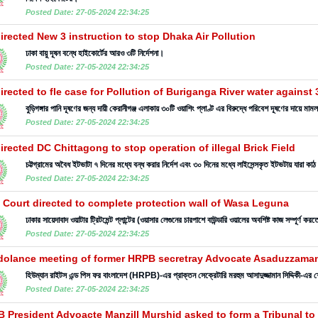
Posted Date: 27-05-2024 22:34:25
irected New 3 instruction to stop Dhaka Air Pollution
ঢাকা বায়ু দূষন বন্ধে হাইকোর্টের আরও ৩টি নির্দেশনা।
Posted Date: 27-05-2024 22:34:25
irected to fle case for Pollution of Buriganga River water against
বুড়িগঙ্গার পানি দূষণের জন্য দায়ী কেরানীগঞ্জ এলাকায় ৩০টি ওয়াশিং প্লাণ্ট এর বিরুদ্ধে পরিবেশ দূষণের দায়ে মাম
Posted Date: 27-05-2024 22:34:25
irected DC Chittagong to stop operation of illegal Brick Field
চট্টগ্রামের অবৈধ ইটভাটা ৭ দিনের মধ্যে বন্ধ করার নির্দেশ এবং ৩০ দিনের মধ্যে লাইসেন্সকৃত ইটভটায় যারা ক
Posted Date: 27-05-2024 22:34:25
 Court directed to complete protection wall of Wasa Leguna
ঢাকার সায়েদাবাদ ওয়াটার ট্রিটমেন্ট প্লান্টের (ওয়াসার লেগুনের চারপাশে বাউন্ডারি ওয়ালের অবশিষ্ট কাজ সম্পূর্
Posted Date: 27-05-2024 22:34:25
olance meeting of former HRPB secretray Advocate Asaduzzama
হিউম্যান রাইটস এন্ড পিস ফর বাংলাদেশ (HRPB)-এর প্রাক্তন সেক্রেটারি মরহুম আসাদুজ্জামান সিদ্দিকী-এর
Posted Date: 27-05-2024 22:34:25
 President Advoacte Manzill Murshid asked to form a Tribunal t