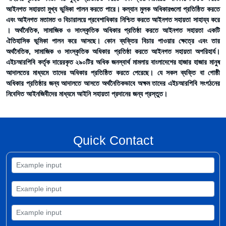
আইনগত সহায়তা মুখ্য ভুমিকা পালন করতে পারে। কল্যান মুলক অধিকারগুলো প্রতিষ্ঠিত করতে
এবং আইনগত মতামত ও বিচারালয়ে প্রবেশাধিকার নিশ্চিত করতে আইনগত সহায়তা সাহায্য করে
। অর্থনৈতিক, সামাজিক ও সাংস্কৃতিক অধিকার প্রতিষ্ঠা করতে আইনগত সহায়তা একটি
ঐতিহাসিক ভূমিকা পালন করে আসছে। কোন ব্যক্তির বিচার পাওয়ার ক্ষেত্রে এবং তার
অর্থনৈতিক, সামাজিক ও সাংস্কৃতিক অধিকার প্রতিষ্ঠা করতে আইনগত সহায়তা অপরিহার্য।
এইচআরপিবি কর্তৃক দায়েরকৃত ২৯০টির অধিক জনস্বার্থ মামলায় বাংলাদেশের হাজার হাজার মানুষ
আদালতের মাধ্যমে তাদের অধিকার প্রতিষ্ঠিত করতে পেরেছে। যে সকল ব্যক্তি বা গোষ্ঠী
অধিকার প্রতিষ্ঠার জন্য আদালতে আসতে অর্থনৈতিকভাবে অক্ষম তাদের এইচআরপিবি সংগঠনের
নিবেদিত আইনজিবীদের মাধ্যমে আইনি সহায়তা প্রদানের জন্য প্রস্তুত।
Quick Contact